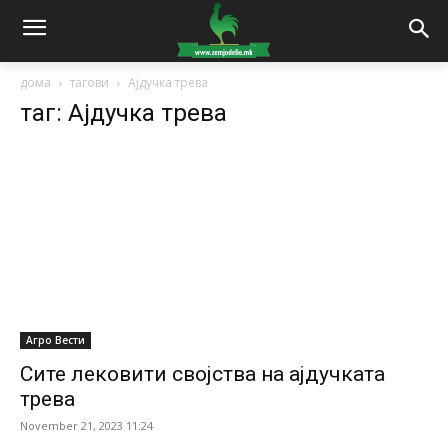
дома
тагови
Ајдучка трева
таг: Ајдучка трева
Агро Вести
Сите лековити својства на ајдучката
трева
November 21, 2023 11:24