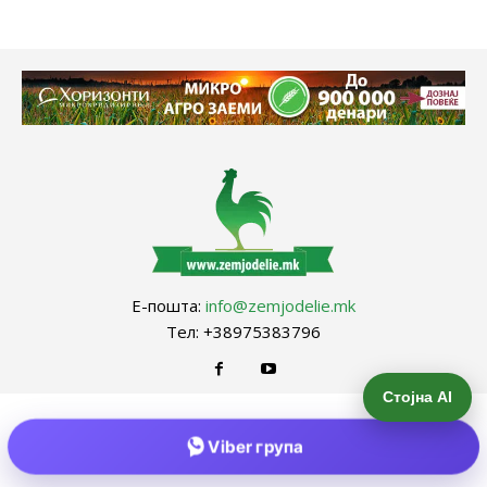
Е-пошта:
info@zemjodelie.mk
Тел: +38975383796
Стојна AI
Viber група