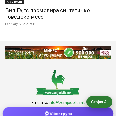
Агро Вести
Бил Гејтс промовира синтетичко
говедско месо
February 22, 2021 9:14
Стојна AI
Е-пошта:
info@zemjodelie.mk
Тел: +38975383796
Viber група