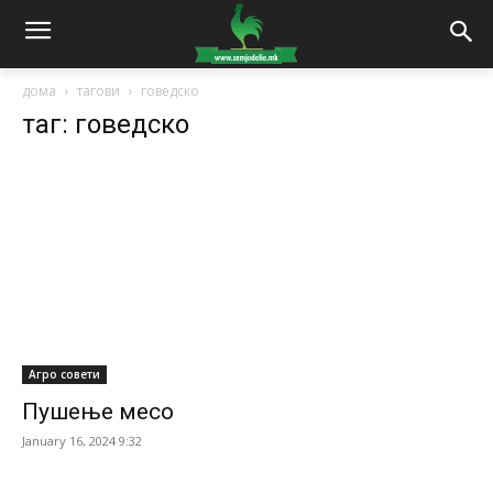
дома
тагови
говедско
таг: говедско
Агро совети
Пушење месо
January 16, 2024 9:32