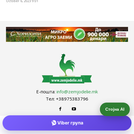
October 6, 2023 9:01
Е-пошта:
info@zemjodelie.mk
Тел: +38975383796
Стојна AI
Viber група