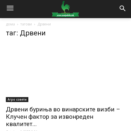
дома
тагови
Дрвени
таг: Дрвени
Агро совети
Дрвени буриња во винарските визби –
Клучен фактор за извонреден
квалитет...