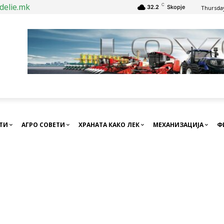
delie.mk
C
32.2
Skopje
Thursday
СТИ
АГРО СОВЕТИ
ХРАНАТА КАКО ЛЕК
МЕХАНИЗАЦИЈА
Ф