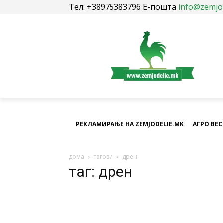
Тел: +38975383796 Е-пошта
info@zemjo
РЕКЛАМИРАЊЕ НА ZEMJODELIE.MK
АГРО ВЕ
дома
тагови
дрен
таг: дрен