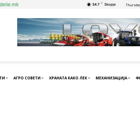
delie.mk
C
34.7
Skopje
Thursday
СТИ
АГРО СОВЕТИ
ХРАНАТА КАКО ЛЕК
МЕХАНИЗАЦИЈА
Ф