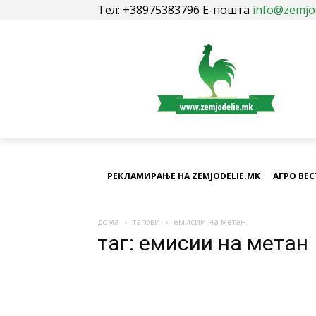
Тел: +38975383796 Е-пошта
info@zemjo
РЕКЛАМИРАЊЕ НА ZEMJODELIE.MK
АГРО ВЕ
дома
тагови
емисии на метан
таг: емисии на метан