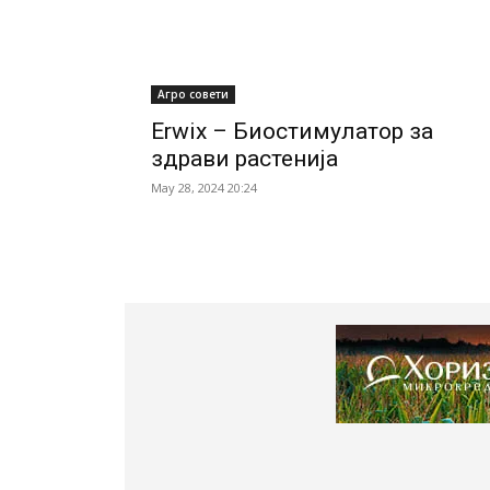
Агро совети
Erwix – Биостимулатор за
здрави растенија
May 28, 2024 20:24