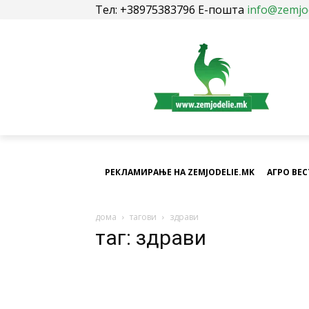
Тел: +38975383796 Е-пошта
info@zemjo
РЕКЛАМИРАЊЕ НА ZEMJODELIE.MK
АГРО ВЕ
дома
тагови
здрави
таг: здрави