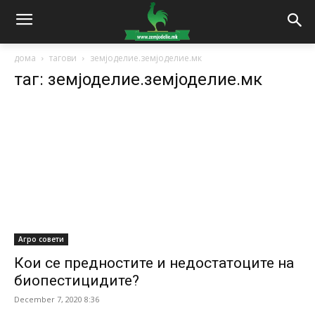
дома
тагови
земјоделие.земјоделие.мк
таг: земјоделие.земјоделие.мк
Агро совети
Кои се предностите и недостатоците на
биопестицидите?
December 7, 2020 8:36