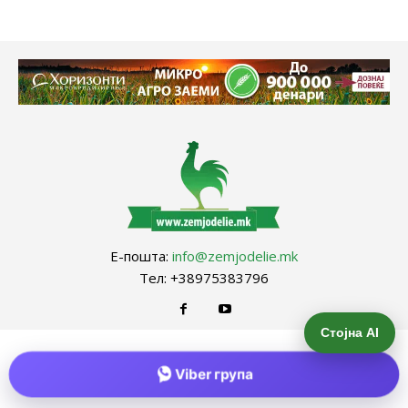
Е-пошта:
info@zemjodelie.mk
Тел: +38975383796
Стојна AI
Viber група