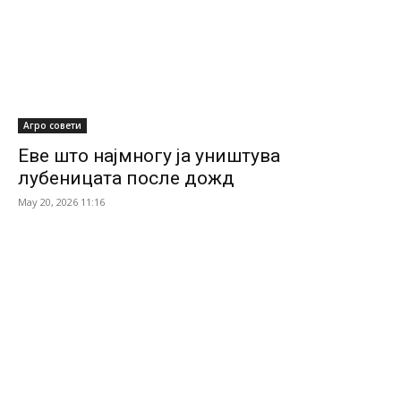
Агро совети
Еве што најмногу ја уништува
лубеницата после дожд
May 20, 2026 11:16