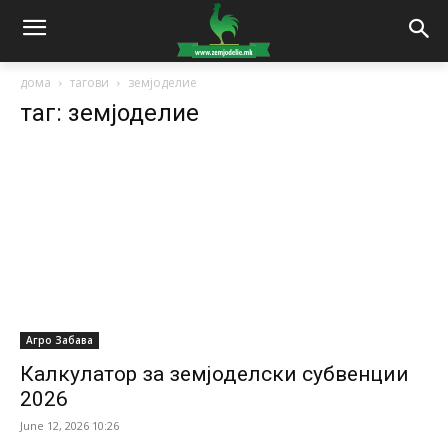
дома
тагови
земјоделие
таг: земјоделие
Агро Забава
Калкулатор за земјоделски субвенции
2026
June 12, 2026 10:26