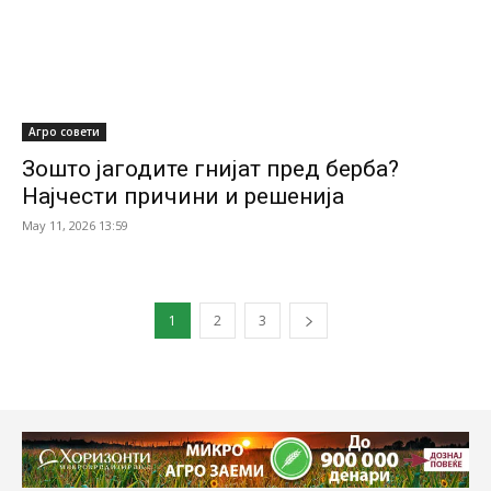
Агро совети
Зошто јагодите гнијат пред берба?
Најчести причини и решенија
May 11, 2026 13:59
1
2
3