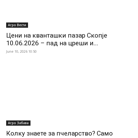
Агро Вести
Цени на кванташки пазар Скопје
10.06.2026 – пад на цреши и...
June 10, 2026 10:50
Агро Забава
Колку знаете за пчеларство? Само