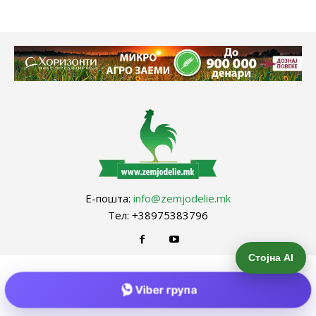
Е-пошта:
info@zemjodelie.mk
Тел: +38975383796
Стојна AI
Viber група