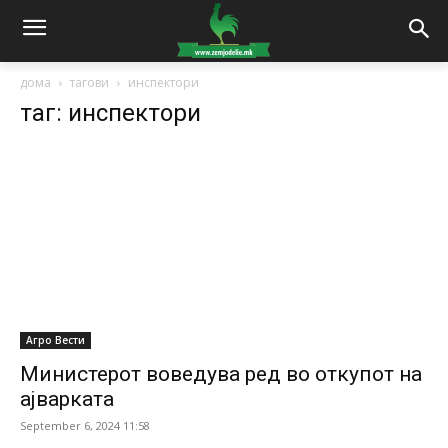
дома
тагови
инспектори
таг: инспектори
Агро Вести
Министерот воведува ред во откупот на
ајварката
September 6, 2024 11:58