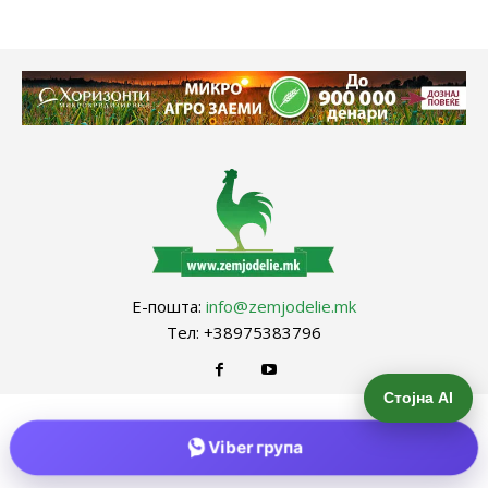
Е-пошта:
info@zemjodelie.mk
Тел: +38975383796
Стојна AI
Viber група