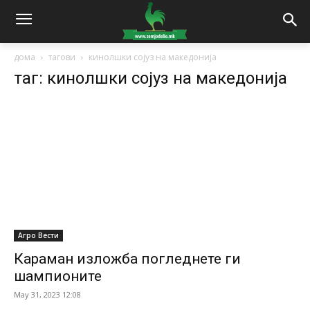
дома
тагови
кинолшки сојуз на македонија
таг: кинолшки сојуз на македонија
Агро Вести
Караман изложба погледнете ги
шампионите
May 31, 2023 12:08