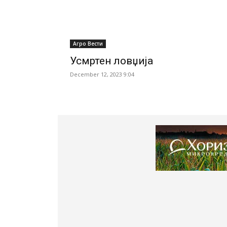
Агро Вести
Усмртен ловџија
December 12, 2023 9:04