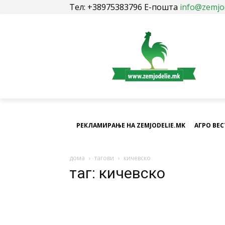
Тел: +38975383796 Е-пошта
info@zemjo
РЕКЛАМИРАЊЕ НА ZEMJODELIE.MK
АГРО ВЕ
дома
тагови
кичевско
таг: кичевско