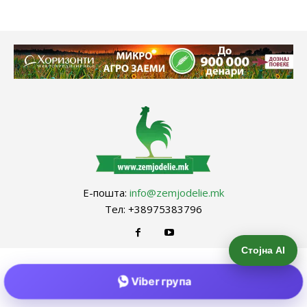
Е-пошта:
info@zemjodelie.mk
Тел: +38975383796
Стојна AI
Viber група