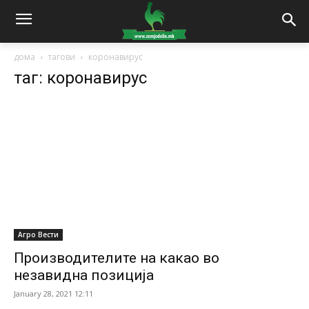
дома
тагови
коронавирус
таг: коронавирус
Агро Вести
Производителите на какао во
незавидна позиција
January 28, 2021 12:11