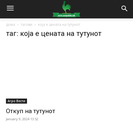
дома
тагови
која е цената на тутунот
таг: која е цената на тутунот
Агро Вести
Откуп на тутунот
January 9, 2024 13:52