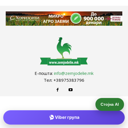
Е-пошта:
info@zemjodelie.mk
Тел: +38975383796
Стојна AI
Viber група