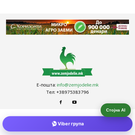
Е-пошта:
info@zemjodelie.mk
Тел: +38975383796
Стојна AI
Viber група