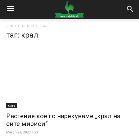
дома
тагови
крал
таг: крал
сите
Растение кое го нарекуваме „крал на
сите мириси”
March 24, 2023 8:27