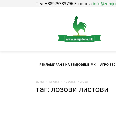
Тел: +38975383796 Е-пошта
info@zemjo
РЕКЛАМИРАЊЕ НА ZEMJODELIE.MK
АГРО ВЕ
дома
тагови
лозови листови
таг: лозови листови