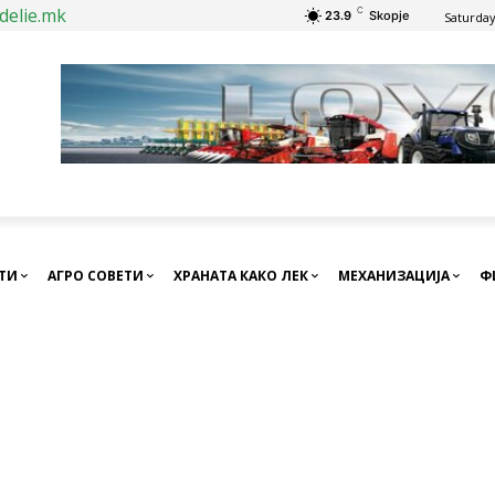
delie.mk
C
23.9
Skopje
Saturday
СТИ
АГРО СОВЕТИ
ХРАНАТА КАКО ЛЕК
МЕХАНИЗАЦИЈА
Ф