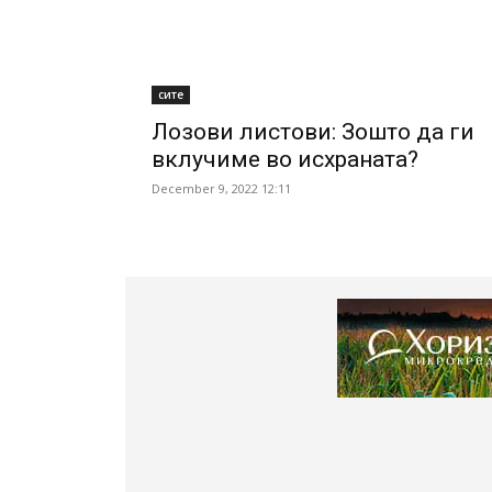
сите
Лозови листови: Зошто да ги
вклучиме во исхраната?
December 9, 2022 12:11