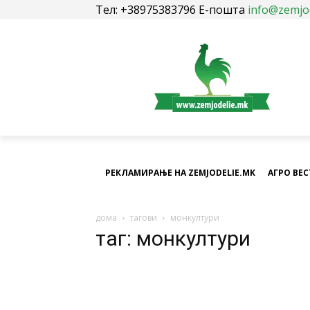
Тел: +38975383796 Е-пошта
info@zemjo
РЕКЛАМИРАЊЕ НА ZEMJODELIE.MK
АГРО ВЕ
дома
тагови
монкултури
таг: монкултури