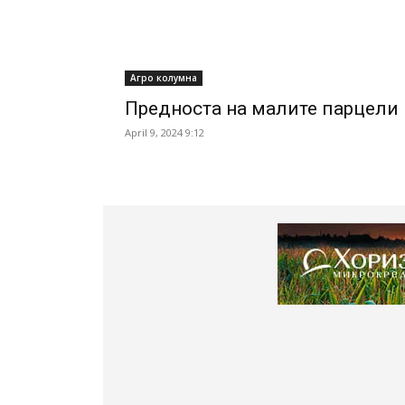
Агро колумна
Предноста на малите парцели
April 9, 2024 9:12