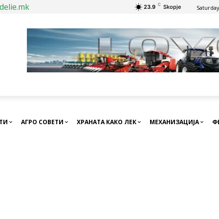
delie.mk
C
23.9
Skopje
Saturday
СТИ
АГРО СОВЕТИ
ХРАНАТА КАКО ЛЕК
МЕХАНИЗАЦИЈА
Ф