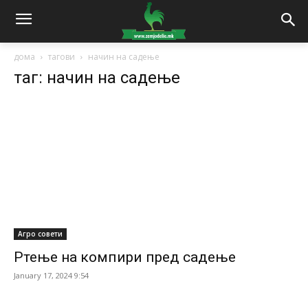
дома
тагови
начин на садење
таг: начин на садење
Агро совети
Ртење на компири пред садење
January 17, 2024 9:54