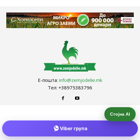
Е-пошта:
info@zemjodelie.mk
Тел: +38975383796
Стојна AI
Viber група