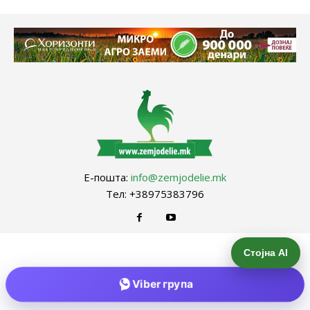
Е-пошта:
info@zemjodelie.mk
Тел: +38975383796
Стојна AI
Viber група