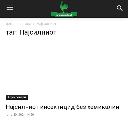
дома
тагови
Најсилниот
таг: Најсилниот
Агро совети
Најсилниот инсектицид без хемикалии
June 10, 2024 14:20