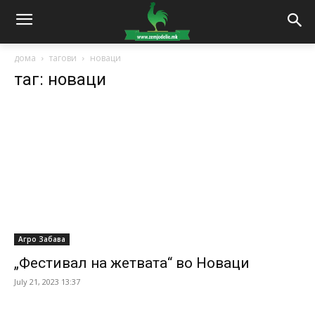
дома
тагови
новаци
таг: новаци
Агро Забава
„Фестивал на жетвата“ во Новаци
July 21, 2023 13:37