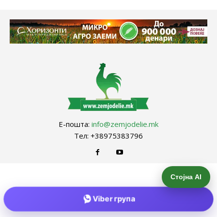
Е-пошта:
info@zemjodelie.mk
Тел: +38975383796
Стојна AI
Viber група