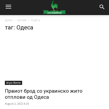
дома
тагови
Одеса
таг: Одеса
Агро Вести
Првиот брод со украинско жито
отплови од Одеса
August 2, 2022 8:26