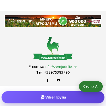
Е-пошта:
info@zemjodelie.mk
Тел: +38975383796
Стојна AI
Viber група