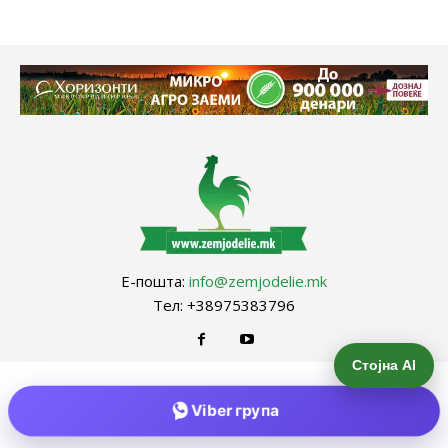
Е-пошта:
info@zemjodelie.mk
Тел: +38975383796
Стојна AI
Viber група