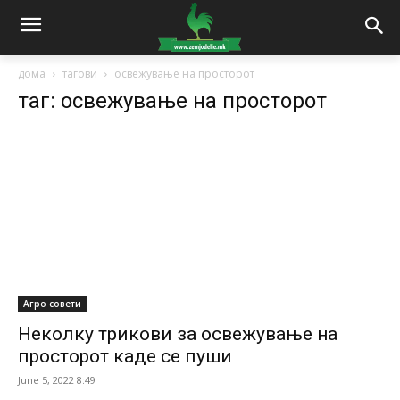
дома
тагови
освежување на просторот
таг: освежување на просторот
Агро совети
Неколку трикови за освежување на
просторот каде се пуши
June 5, 2022 8:49