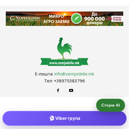
Е-пошта:
info@zemjodelie.mk
Тел: +38975383796
Стојна AI
Viber група