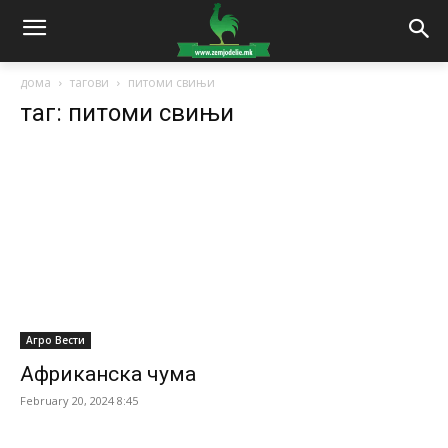
дома
тагови
питоми свињи
таг: питоми свињи
Агро Вести
Африканска чума
February 20, 2024 8:45