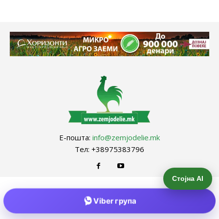
Е-пошта:
info@zemjodelie.mk
Тел: +38975383796
Стојна AI
Viber група