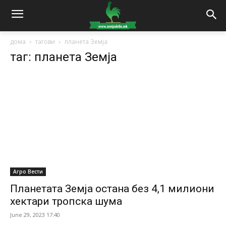
дома
тагови
планета Земја
таг: планета Земја
Агро Вести
Планетата Земја остана без 4,1 милиони
хектари тропска шума
June 29, 2023 17:40