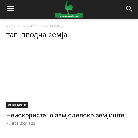
дома
тагови
плодна земја
таг: плодна земја
Агро Вести
Неискористено земјоделско земјиште
April 23, 2021 8:22