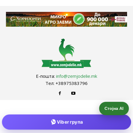
Е-пошта:
info@zemjodelie.mk
Тел: +38975383796
Стојна AI
Viber група