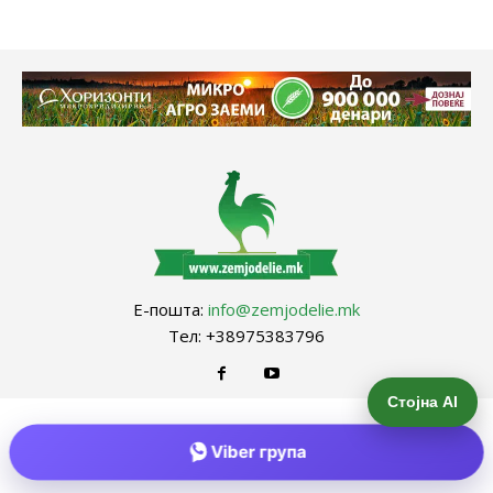
Е-пошта:
info@zemjodelie.mk
Тел: +38975383796
Стојна AI
Viber група