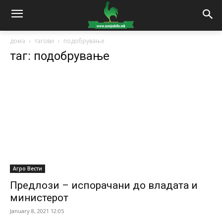
дома
тагови
подобрување
таг: подобрување
Агро Вести
Предлози – испорачани до владата и
министерот
January 8, 2021 12:05