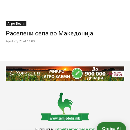
Агро Вести
Раселени села во Македонија
April 25, 2024 11:00
Стојна AI
Е-пошта:
info@zemjodelie.mk