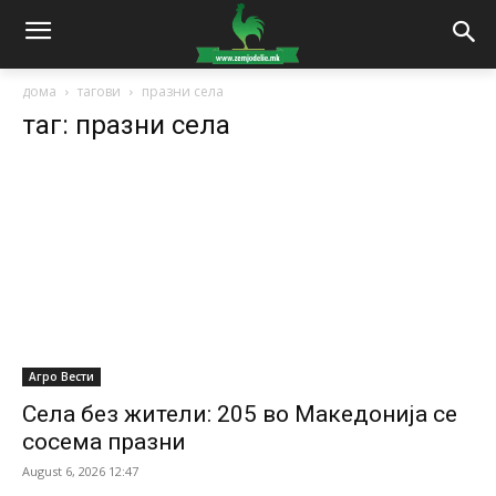
дома
тагови
празни села
таг: празни села
Агро Вести
Села без жители: 205 во Македонија се
сосема празни
August 6, 2026 12:47