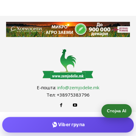
Е-пошта:
info@zemjodelie.mk
Тел: +38975383796
Стојна AI
Viber група