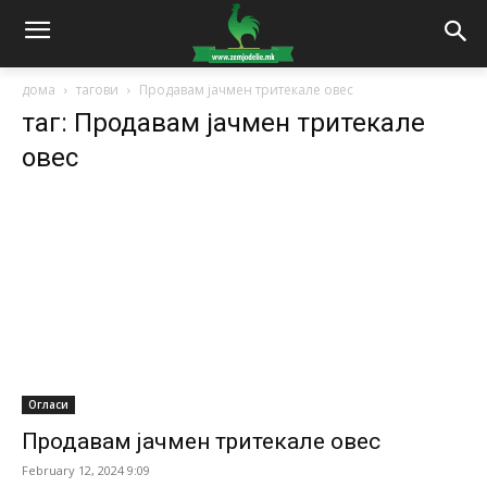
дома
тагови
Продавам јачмен тритекале овес
таг: Продавам јачмен тритекале
овес
Огласи
Продавам јачмен тритекале овес
February 12, 2024 9:09