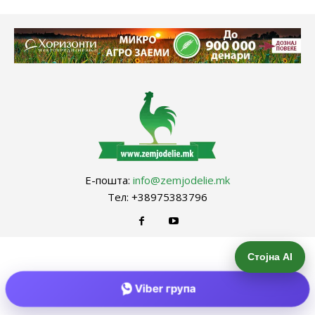
Е-пошта:
info@zemjodelie.mk
Тел: +38975383796
Стојна AI
Viber група