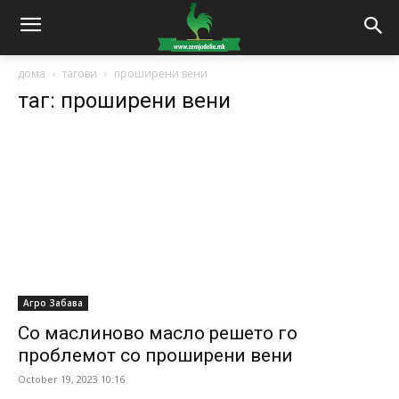
дома
тагови
проширени вени
таг: проширени вени
Агро Забава
Со маслиново масло решето го
проблемот со проширени вени
October 19, 2023 10:16