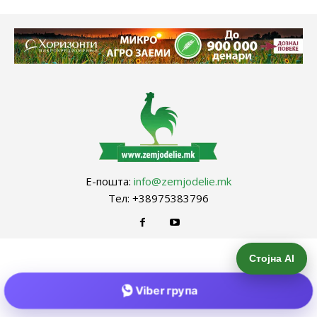
Е-пошта:
info@zemjodelie.mk
Тел: +38975383796
Стојна AI
Viber група