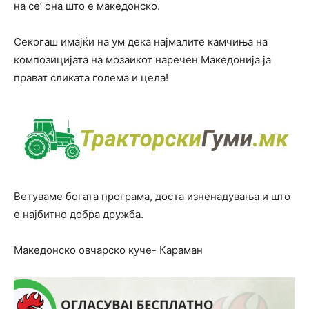
на се’ она што е македонско.
Секогаш имајќи на ум дека најмалите камчиња на
композицијата на мозаикот наречен Македонија ја
прават сликата голема и цела!
Ветуваме богата програма, доста изненадувања и што
е најбитно добра дружба.
Македонско овчарско куче- Караман