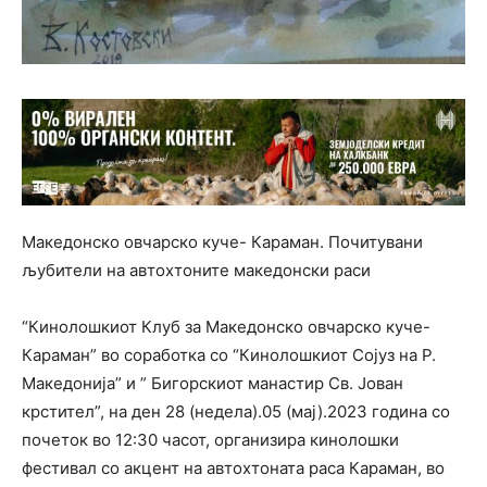
Македонско овчарско куче- Караман. Почитувани
љубители на автохтоните македонски раси
“Кинолошкиот Клуб за Македонско овчарско куче-
Караман” во соработка со “Кинолошкиот Сојуз на Р.
Македонија” и ” Бигорскиот манастир Св. Јован
крстител”, на ден 28 (недела).05 (мај).2023 година со
почеток во 12:30 часот, организира кинолошки
фестивал со акцент на автохтоната раса Караман, во