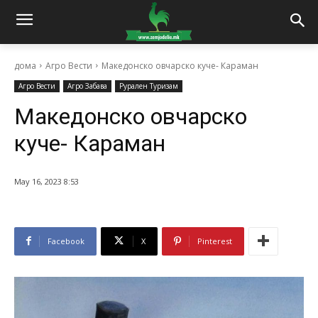
дома
Агро Вести
Македонско овчарско куче- Караман
Агро Вести
Агро Забава
Рурален Туризам
Македонско овчарско
куче- Караман
May 16, 2023 8:53
Facebook
X
Pinterest