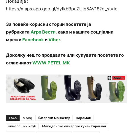
Локација :
https://maps.app.goo.gl/dyfkbBpuZUjq5AV18?g_st=ic
За повеќе корисни стории посетете ја
рубриката
Агро Вести
, како и нашите социјални
мрежи
Facebook
и
Viber
.
Доколку нешто продавате или купувате посетете го
огласникот
WWW.PETEL.MK
TAGS
5 Мај
бигорски манастир
караман
кинолошки клуб
Македонско овчарско куче- Караман