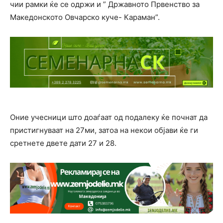
чии рамки ќе се одржи и ” Државното Првенство за
Македонското Овчарско куче- Караман”.
Оние учесници што доаѓаат од подалеку ќе почнат да
пристигнуваат на 27ми, затоа на некои објави ќе ги
сретнете двете дати 27 и 28.