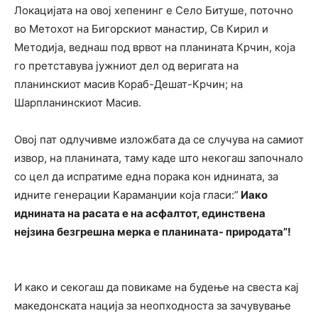
Локацијата на овој хепенинг е Село Битуше, поточно
во Метохот на Бигорскиот манастир, Св Кирил и
Методија, веднаш под врвот на планината Крчин, која
го претставува јужниот дел од веригата на
планинскиот масив Кораб-Дешат-Крчин; на
Шарпланинскиот Масив.
Овој пат одлучивме изложбата да се случува на самиот
извор, на планината, таму каде што некогаш започнало
со цел да испратиме една порака кон иднината, за
идните генерации Караманџии која гласи:”
Иако
иднината на расата е на асфалтот, единствена
нејзина безгрешна мерка е планината- природата”!
И како и секогаш да повикаме на будење на свеста кај
македонската нација за неопходноста за зачувување