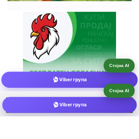
Стојна AI
Viber група