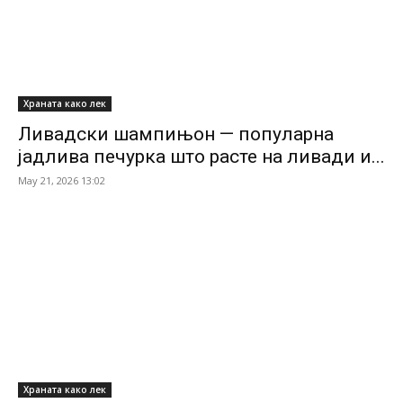
Храната како лек
Ливадски шампињон — популарна
јадлива печурка што расте на ливади и...
May 21, 2026 13:02
Храната како лек