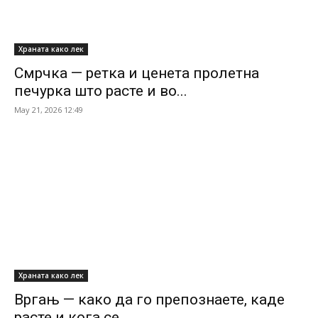
Храната како лек
Смрчка — ретка и ценета пролетна
печурка што расте и во...
May 21, 2026 12:49
Храната како лек
Вргањ — како да го препознаете, каде
расте и кога се...