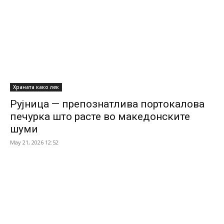
Храната како лек
Рујница — препознатлива портокалова
печурка што расте во македонските
шуми
May 21, 2026 12:52