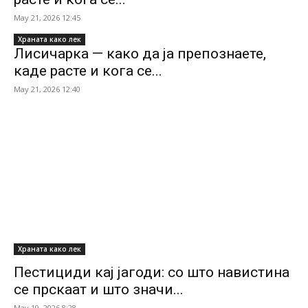
May 21, 2026 12:45
Храната како лек
Лисичарка — како да ја препознаете,
каде расте и кога се...
May 21, 2026 12:40
Храната како лек
Пестициди кај јагоди: со што навистина
се прскаат и што значи...
May 19, 2026 8:28