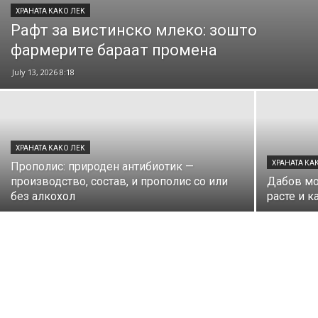
ХРАНАТА КАКО ЛЕК
Рафт за вистинско млеко: зошто
фармерите бараат промена
July 13, 2026 8:18
ХРАНАТА КАКО ЛЕК
ХРАНАТА КА
Прополис: природен антибиотик —
производство, состав, и прополис со или
Дабов мо
без алкохол
расте и к