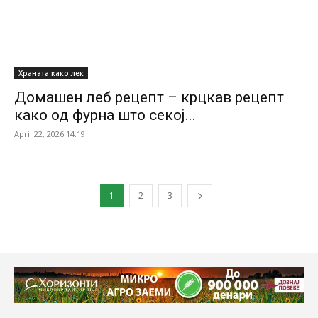
Храната како лек
Домашен леб рецепт – крцкав рецепт
како од фурна што секој...
April 22, 2026 14:19
1
2
3