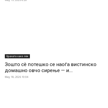
Храната како лек
Зошто сè потешко се наоѓа вистинско
домашно овчо сирење — и...
May 18, 2026 10:04