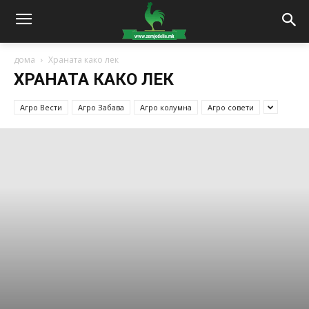
дома
Храната како лек
ХРАНАТА КАКО ЛЕК
Агро Вести
Агро Забава
Агро колумна
Агро совети