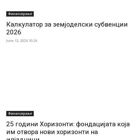
Финансирање
Калкулатор за земјоделски субвенции
2026
June 12, 2026 10:26
Финансирање
25 години Хоризонти: фондацијата која
им отвора нови хоризонти на
илјадници...