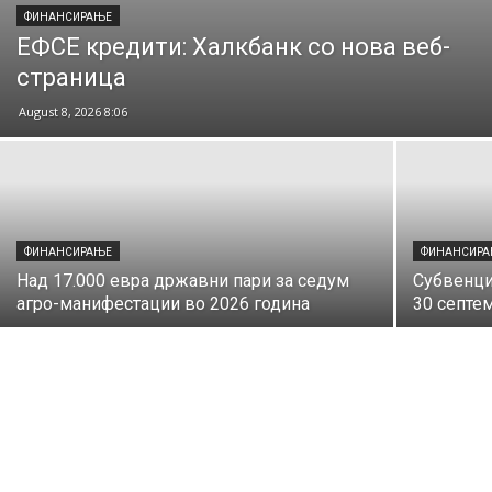
ФИНАНСИРАЊЕ
ЕФСЕ кредити: Халкбанк со нова веб-
страница
August 8, 2026 8:06
ФИНАНСИРАЊЕ
ФИНАНСИР
Над 17.000 евра државни пари за седум
Субвенци
агро-манифестации во 2026 година
30 септе