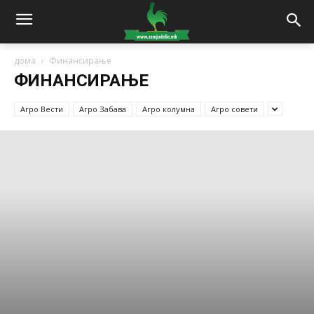
дома
Финансирање
ФИНАНСИРАЊЕ
Агро Вести
Агро Забава
Агро колумна
Агро совети