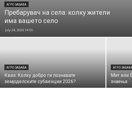
АГРО ЗАБАВА
Пребарувач на села: колку жители
има вашето село
July 24, 2026 14:55
АГРО ЗАБАВА
АГРО ЗАБАВ
Квиз: Колку добро ги познавате
Мит или 
земјоделските субвенции 2026?
знаења