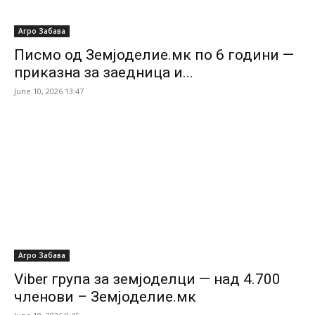
Агро Забава
Писмо од Земјоделие.мк по 6 години —
приказна за заедница и...
June 10, 2026 13:47
Агро Забава
Viber група за земјоделци — над 4.700
членови – Земјоделие.мк