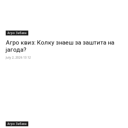
Агро Забава
Агро квиз: Колку знаеш за заштита на
јагода?
July 2, 2026 13:12
Агро Забава