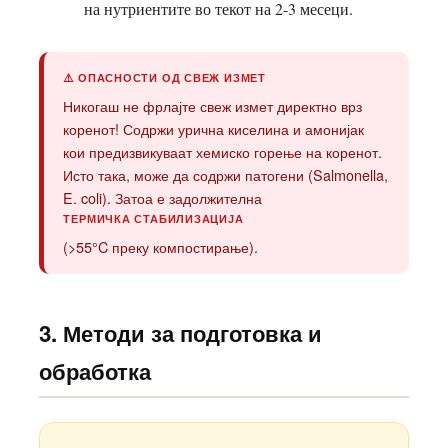
на нутриентите во текот на 2-3 месеци.
⚠️ ОПАСНОСТИ ОД СВЕЖ ИЗМЕТ
Никогаш не фрлајте свеж измет директно врз
коренот! Содржи урична киселина и амонијак
кои предизвикуваат хемиско горење на коренот.
Исто така, може да содржи патогени (Salmonella,
E. coli). Затоа е задолжителна
ТЕРМИЧКА СТАБИЛИЗАЦИЈА
(>55°C преку компостирање).
3. Методи за подготовка и
обработка