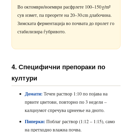
Во октомври/ноември расфрлете 100–150 g/m²
сув измет, па преорете на 20–30 cm длабочина.
Зимската ферментација во почвата до пролет го
стабилизира ѓубривото.
4. Специфични препораки по
култури
Домати:
Течен раствор 1:10 по појава на
првите цветови, повторно по 3 недели –
калциумот спречува црнеење на дното.
Пиперки:
Поблаг раствор (1:12 – 1:15), само
на претходно влажна почва.