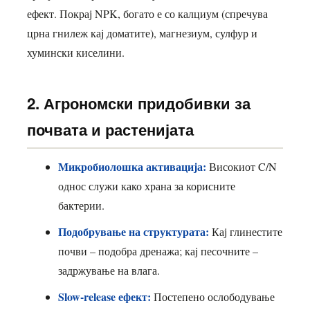
ефект. Покрај NPK, богато е со калциум (спречува
црна гнилеж кај доматите), магнезиум, сулфур и
хумински киселини.
2. Агрономски придобивки за
почвата и растенијата
Микробиолошка активација:
Високиот C/N
однос служи како храна за корисните
бактерии.
Подобрување на структурата:
Кај глинестите
почви – подобра дренажа; кај песочните –
задржување на влага.
Slow-release ефект:
Постепено ослободување