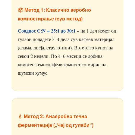
📦 Метод 1: Класично аеробно
компостирање (сув метод)
Сооднос C:N = 25:1 до 30:1
– на 1 дел измет од
гулаби додадете 3–4 дела сув кафеав материјал
(слама, лисја, струготини). Вртете го купот на
секои 2 недели. По 4–6 месеци се добива
хомоген темнокафеав компост со мирис на
шумски хумус.
💧 Метод 2: Анаеробна течна
ферментација („Чај од гулаби“)