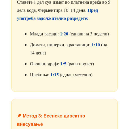
Ставете 1 дел сув измет во платнена вреќа во 5
Пред
дела вода. Ферментира 10–14 дена.
употреба задолжително разредете:
1:20
Млади расади:
(еднаш на 3 недели)
1:10
Домати, пиперки, краставици:
(на
14 дена)
1:5
Овошни дрвја:
(рана пролет)
1:15
Цвеќиња:
(еднаш месечно)
🍂 Метод 3: Есенско директно
внесување