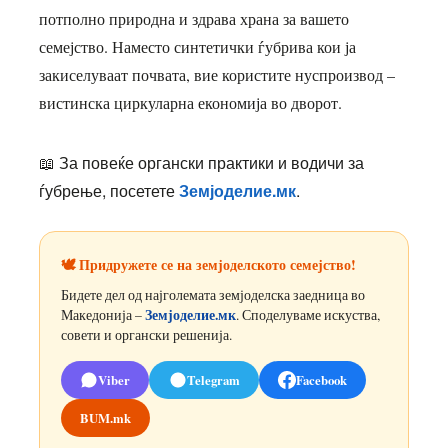
потполно природна и здрава храна за вашето
семејство. Наместо синтетички ѓубрива кои ја
закиселуваат почвата, вие користите нуспроизвод –
вистинска циркуларна економија во дворот.
📖 За повеќе органски практики и водичи за
ѓубрење, посетете
Земјоделие.мк
.
🕊️ Придружете се на земјоделското семејство!
Бидете дел од најголемата земјоделска заедница во
Земјоделие.мк
Македонија –
. Споделуваме искуства,
совети и органски решенија.
Viber
Telegram
Facebook
BUM.mk