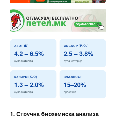
АЗОТ (N)
ФОСФОР (P₂O₅)
4.2 – 6.5%
2.5 – 3.8%
сува материја
сува материја
КАЛИУМ (K₂O)
ВЛАЖНОСТ
1.3 – 2.0%
15–20%
сува материја
просечна
1. Стручна биохемиска анализа