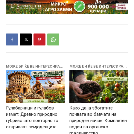
МОЖЕ БИ ЌЕ ВЕ ИНТЕРЕСИРА...
МОЖЕ БИ ЌЕ ВЕ ИНТЕРЕСИРА...
Гулабарници и гулабов
Како да ја збогатите
измет: Древно природно
почвата во бавчата на
ѓубриво што повторно го
природен начин: Комплетен
откриваат земјоделците
водич за органско
градинарство