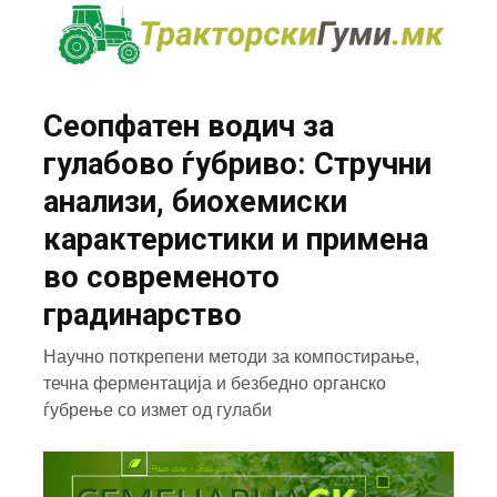
Сеопфатен водич за
гулабово ѓубриво: Стручни
анализи, биохемиски
карактеристики и примена
во современото
градинарство
Научно поткрепени методи за компостирање,
течна ферментација и безбедно органско
ѓубрење со измет од гулаби