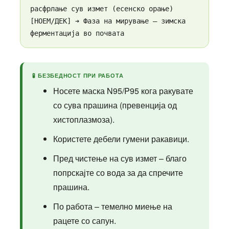
расфрлање сув измет (есенско орање)
[НОЕМ/ДЕК] ➔ Фаза на мирување – зимска
ферментација во почвата
🧪 БЕЗБЕДНОСТ ПРИ РАБОТА
Носете маска N95/P95 кога ракувате
со сува прашина (превенција од
хистоплазмоза).
Користете дебели гумени ракавици.
Пред чистење на сув измет – благо
попрскајте со вода за да спречите
прашина.
По работа – темелно миење на
рацете со сапун.