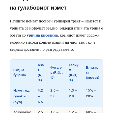
на гулабовиот измет
Птиците немаат посебен уринарен тракт – изметот и
урината се исфрлаат заедно. Бидејќи птичјата урина е
урична киселина
богата со
, крајниот измет содржи
енормно високи концентрации на чист азот, кој е
веднаш достапен по разградувањето.
Азо
Калиу
Фосфо
Влажно
Вид на
т
м
р (P₂O₅,
ст
ѓубриво
(N,
(K₂O,
%)
(просек)
%)
%)
15% –
Измет од
4.2
2.5 –
1.3 –
20%
гулаби
–
3.8
2.0
(сув)
6.5
Кокошкино
2.5
1.8 –
1.2 –
60% –