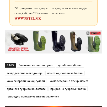
📢 Продавате или купувате земјоделска механизација,
семе, ѓубриво? Посетете го огласникот
WWW.PETEL.MK
TAGS
биохемиски состав гуано
гулабово ѓубриво
земјоделство македонија
измет од гулаби за бавча
како се прави чај од гулаби
компостирање птичји измет
органско ѓубриво за домати
природно ѓубрење бавча
природно прихранување на зеленчук