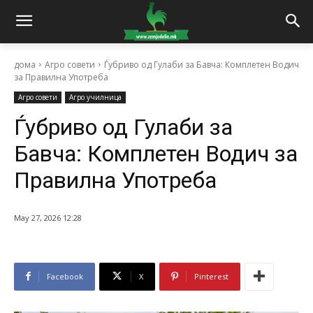
дома
Агро совети
Ѓубриво од Гулаби за Бавча: Комплетен Водич
за Правилна Употреба
Агро совети
Агро училница
Ѓубриво од Гулаби за
Бавча: Комплетен Водич за
Правилна Употреба
May 27, 2026 12:28
Facebook
X
Pinterest