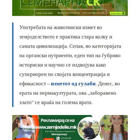
Употребата на животински измет во
земјоделството е практика стара колку и
самата цивилизација. Сепак, во категоријата
на органски нутриенти, еден тип на ѓубриво
историски и научно се издвојува како
супериорен по својата концентрација и
изметот од гулаби
ефикасност –
. Денес, во
ерата на пермакултурата, ова „заборавено
злато“ се враќа на голема врата.