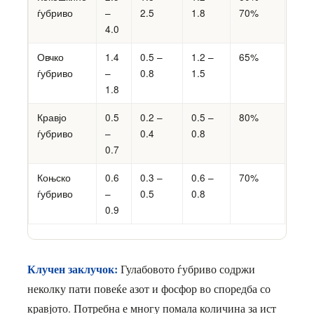
ѓубриво
–
2.5
1.8
70%
4.0
Овчко
1.4
0.5 –
1.2 –
65%
ѓубриво
–
0.8
1.5
1.8
Кравјо
0.5
0.2 –
0.5 –
80%
ѓубриво
–
0.4
0.8
0.7
Коњско
0.6
0.3 –
0.6 –
70%
ѓубриво
–
0.5
0.8
0.9
Клучен заклучок:
Гулабовото ѓубриво содржи
неколку пати повеќе азот и фосфор во споредба со
кравјото. Потребна е многу помала количина за ист