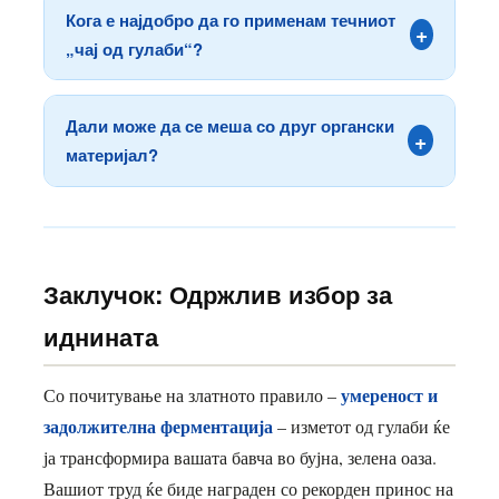
компостирањето се стабилизира близу неутрално
Кога е најдобро да го применам течниот
+
(pH ~6.8–7.2). Нема значително влијание врз pH
„чај од гулаби“?
на почвата ако се применува во препорачани
Најдобро е во раните утрински или доцни
дози.
попладневни часови, кога температурите се
Дали може да се меша со друг органски
+
пониски. Никогаш не нанесувајте течно ѓубриво
материјал?
врз директно сонце – може да предизвика
Да, одлично се комбинира со пепел од дрво (за
изгореници на лисјата.
дополнителен калиум) или со коскено брашно
(за фосфор). Не мешајте со вар во ист момент,
бидејќи може да дојде до ослободување на
Заклучок: Одржлив избор за
амонијак.
иднината
умереност и
Со почитување на златното правило –
задолжителна ферментација
– изметот од гулаби ќе
ја трансформира вашата бавча во бујна, зелена оаза.
Вашиот труд ќе биде награден со рекорден принос на