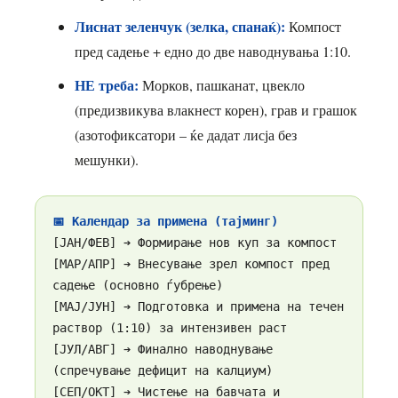
Лиснат зеленчук (зелка, спанаќ):
Компост
пред садење + едно до две наводнувања 1:10.
НЕ треба:
Морков, пашканат, цвекло
(предизвикува влакнест корен), грав и грашок
(азотофиксатори – ќе дадат лисја без
мешунки).
📅 Календар за примена (тајминг)
[ЈАН/ФЕВ] ➔ Формирање нов куп за компост
[МАР/АПР] ➔ Внесување зрел компост пред
садење (основно ѓубрење)
[МАЈ/ЈУН] ➔ Подготовка и примена на течен
раствор (1:10) за интензивен раст
[ЈУЛ/АВГ] ➔ Финално наводнување
(спречување дефицит на калциум)
[СЕП/ОКТ] ➔ Чистење на бавчата и