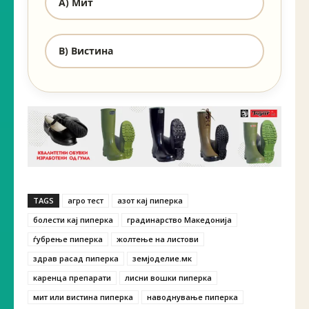
A) Мит
B) Вистина
TAGS
агро тест
азот кај пиперка
болести кај пиперка
градинарство Македонија
ѓубрење пиперка
жолтење на листови
здрав расад пиперка
земјоделие.мк
каренца препарати
лисни вошки пиперка
мит или вистина пиперка
наводнување пиперка