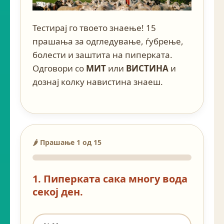
Тестирај го твоето знаење! 15
прашања за одгледување, ѓубрење,
болести и заштита на пиперката.
Одговори со
МИТ
или
ВИСТИНА
и
дознај колку навистина знаеш.
🌶️ Прашање 1 од 15
1. Пиперката сака многу вода
секој ден.