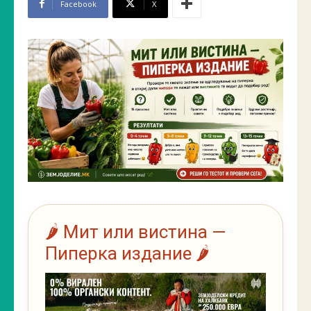
Facebook
X
🌶️ Мит или вистина —
Пиперка издание 🌶️