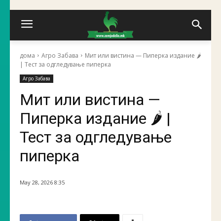
дома
Агро Забава
Мит или вистина — Пиперка издание 🌶️
| Тест за одгледување пиперка
Агро Забава
Мит или вистина —
Пиперка издание 🌶️ |
Тест за одгледување
пиперка
May 28, 2026 8:35