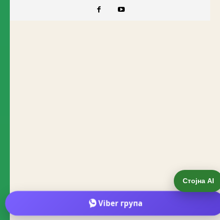
Стојна AI
Viber група