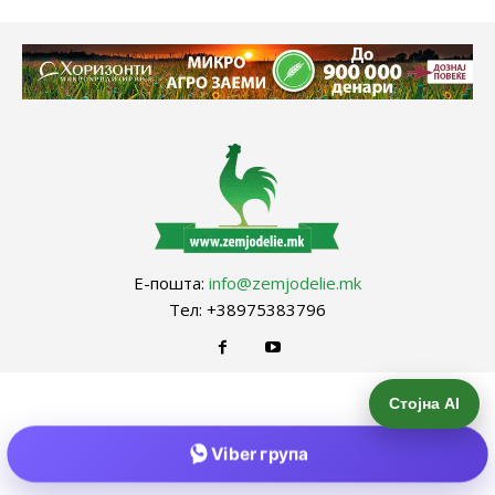
Е-пошта:
info@zemjodelie.mk
Тел: +38975383796
Стојна AI
Viber група