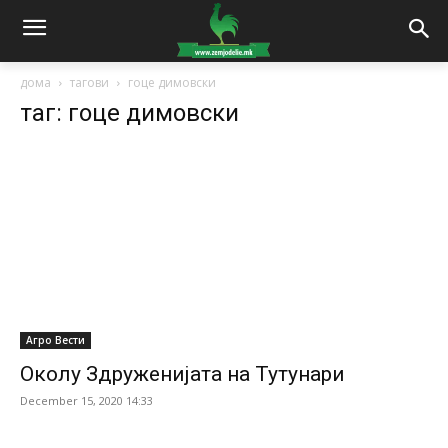
дома
тагови
гоце димовски
таг: гоце димовски
Агро Вести
Околу Здруженијата на Тутунари
December 15, 2020 14:33