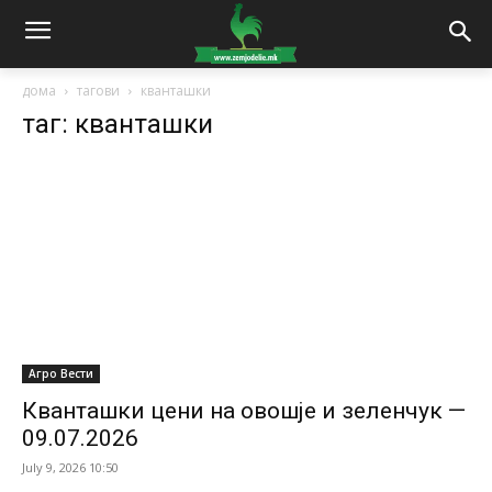
дома
тагови
кванташки
таг: кванташки
Агро Вести
Кванташки цени на овошје и зеленчук —
09.07.2026
July 9, 2026 10:50