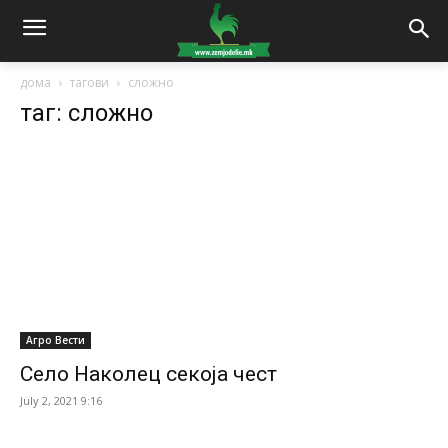
дома
тагови
сложно
таг: сложно
Агро Вести
Село Наколец секоја чест
July 2, 2021 9:16