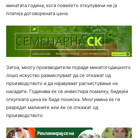
минатата година, кога повеќето откупувачи не ја
платија договорената цена.
Затоа, многу производители поради минатогодишното
лошо искуство размислуваат да се откажат од
производството и да најавуваат расчистување на
насадите. Годинава ќе се инвестира помалку, бидејќи
откупната цена ќе биде пониска. Многумина ќе ги
разредат малините или ќе се откажат од
производството.