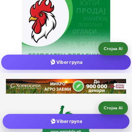
Стојна AI
Viber група