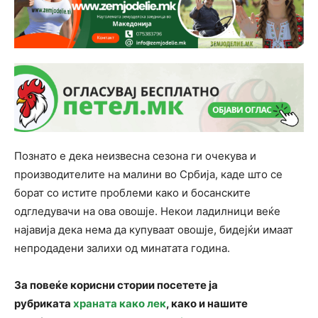
Познато е дека неизвесна сезона ги очекува и
производителите на малини во Србија, каде што се
борат со истите проблеми како и босанските
одгледувачи на ова овошје. Некои ладилници веќе
најавија дека нема да купуваат овошје, бидејќи имаат
непродадени залихи од минатата година.
За повеќе корисни стории посетете ја
рубриката
храната како лек
, како и нашите