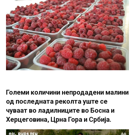
Големи количини непродадени малини
од последната реколта уште се
чуваат во ладилниците во Босна и
Херцеговина, Црна Гора и Србија.