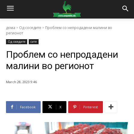
дома
Од соседите
Проблем со непродадени малини во
регионот
Од соседите
сите
Проблем со непродадени
малини во регионот
March 28, 2023 9:46
Facebook
X
Pinterest