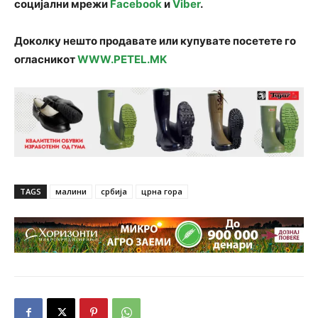
социјални мрежи
Facebook
и
Viber
.
Доколку нешто продавате или купувате посетете го
огласникот
WWW.PETEL.MK
TAGS
малини
србија
црна гора