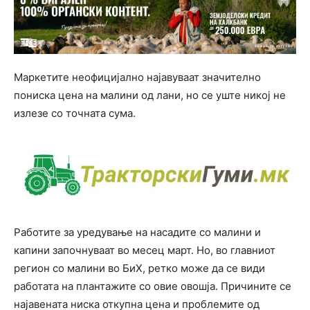
Маркетите неофицијално најавуваат значително
пониска цена на малини од лани, но се уште никој не
излезе со точната сума.
Работите за уредување на насадите со малини и
капини започнуваат во месец март. Но, во главниот
регион со малини во БиХ, ретко може да се види
работата на плантажите со овие овошја. Причините се
најавената ниска откупна цена и проблемите од