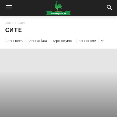
дома
сите
СИТЕ
Агро Вести
Агро Забава
Агро колумна
Агро совети