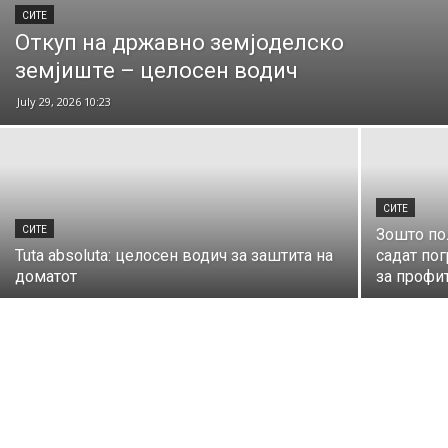
СИТЕ
Откуп на државно земјоделско
земјиште – целосен водич
July 29, 2026 10:23
СИТЕ
СИТЕ
Зошто по
Tuta absoluta: целосен водич за заштита на
садат по
доматот
за профит