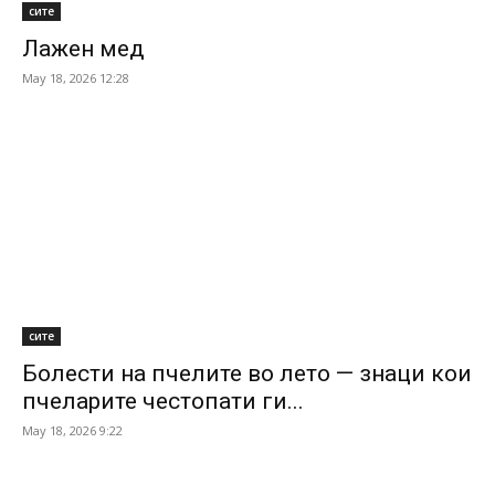
сите
Лажен мед
May 18, 2026 12:28
сите
Болести на пчелите во лето — знаци кои
пчеларите честопати ги...
May 18, 2026 9:22