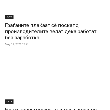
сите
Граѓаните плаќаат сè поскапо,
производителите велат дека работат
без заработка
May 11, 2026 12:41
сите
Не ги вознемирувајте дивите кози во