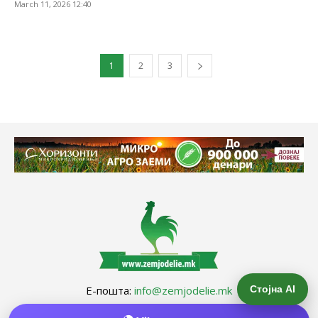
March 11, 2026 12:40
1
2
3
Стојна AI
Е-пошта:
info@zemjodelie.mk
Тел: +38975383796