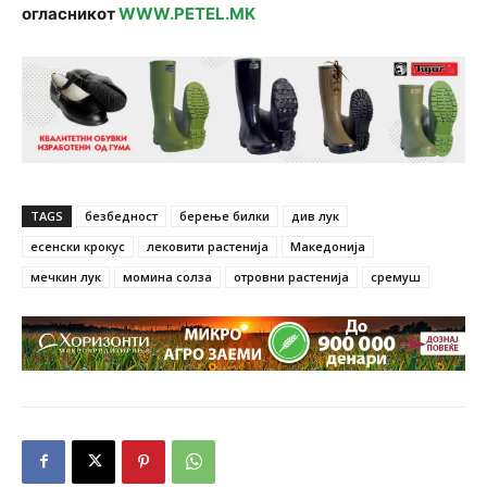
огласникот
WWW.PETEL.MK
TAGS
безбедност
берење билки
див лук
есенски крокус
лековити растенија
Македонија
мечкин лук
момина солза
отровни растенија
сремуш