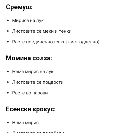
Сремуш:
Мириса на лук
Листовите се меки и тенки
Расте поединечно (секој лист одделно)
Момина солза:
Нема мирис на лук
Листовите се поцврсти
Расте во парови
Есенски крокус:
Нема мирис