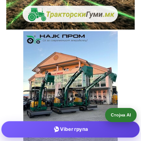
Стојна AI
Viber група