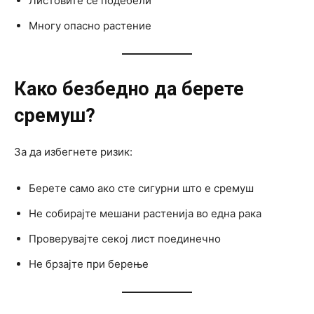
Листовите се подебели
Многу опасно растение
Како безбедно да берете
сремуш?
За да избегнете ризик:
Берете само ако сте сигурни што е сремуш
Не собирајте мешани растенија во една рака
Проверувајте секој лист поединечно
Не брзајте при берење