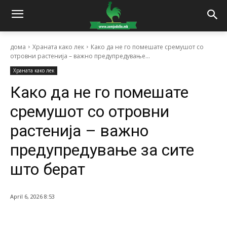
дома
Храната како лек
Како да не го помешате сремушот со
отровни растенија – важно предупредување...
Храната како лек
Како да не го помешате
сремушот со отровни
растенија – важно
предупредување за сите
што берат
April 6, 2026 8:53