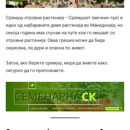
Сремуш отровни растенија – Сремушот (мечкин лук) е
едно од најбараните диви растенија во Македонија, но
секоја година има случаи на луѓе кои го мешаат со
отровни растенија. Оваа грешка може да биде
сериозна, па дури и опасна по живот.
Затоа, ако берете сремуш, мора да знаете како
сигурно да го препознаете.