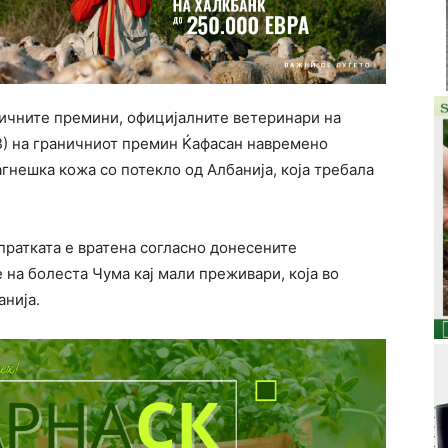
ничните премини, официјалните ветеринари на
ХВ) на граничниот премин Ќафасан навремено
јагнешка кожа со потекло од Албанија, која требала
пратката е вратена согласно донесените
на болеста Чума кај мали преживари, која во
анија.