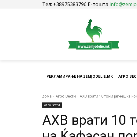
Тел: +38975383796 Е-пошта
info@zemjo
РЕКЛАМИРАЊЕ НА ZEMJODELIE.MK
АГРО ВЕ
дома
Агро Вести
АХВ врати 10 тони јагнешка ко
Агро Вести
АХВ врати 10 
на Ќафасан по