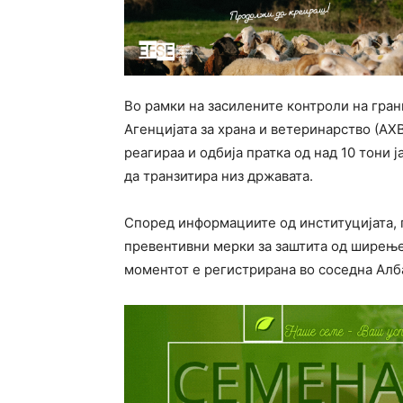
Во рамки на засилените контроли на гра
Агенцијата за храна и ветеринарство (А
реагираа и одбија пратка од над 10 тони 
да транзитира низ државата.
Според информациите од институцијата, 
превентивни мерки за заштита од ширење 
моментот е регистрирана во соседна Алб