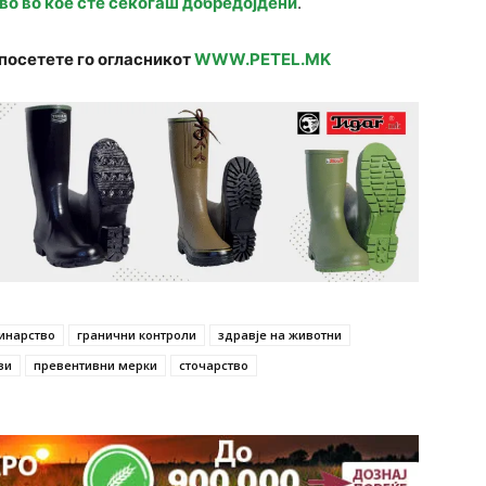
во во кое сте секогаш добредојдени
.
посетете го огласникот
WWW.PETEL.MK
инарство
гранични контроли
здравје на животни
зи
превентивни мерки
сточарство