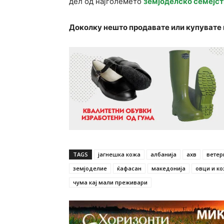
дел од најголемето
земјоделско семејст
Доколку нешто продавате или купувате 
TAGS
јагнешка кожа
албанија
ахв
ветер
земјоделие
ќафасан
македонија
овци и ко
чума кај мали преживари