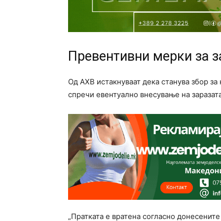
Превентивни мерки за з
Од АХВ истакнуваат дека станува збор за
спречи евентуално внесување на заразата
„Пратката е вратена согласно донесенит