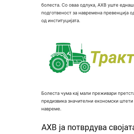
болеста. Со оваа одлука, АХВ уште една
подготвеност за навремена превенција о
од институцијата.
Болеста чума кај мали преживари претста
предизвика значителни економски штети 
навреме.
АХВ ја потврдува својат