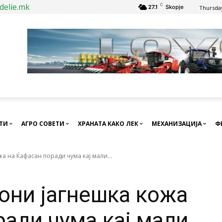
delie.mk
C
27.1
Skopje
Thursday
СТИ
АГРО СОВЕТИ
ХРАНАТА КАКО ЛЕК
МЕХАНИЗАЦИЈА
Ф
жа на Ќафасан поради чума кај мали...
тони јагнешка кожа
ради чума кај мали