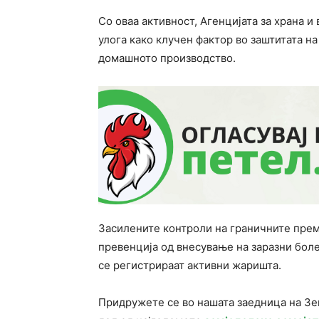
Со оваа активност, Агенцијата за храна и
улога како клучен фактор во заштитата на
домашното производство.
Засилените контроли на граничните прем
превенција од внесување на заразни боле
се регистрираат активни жаришта.
Придружете се во нашата заедница на З