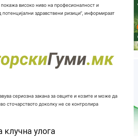
ш покажа високо ниво на професионалност и
д потенцијални здравствени ризици“, информираат
вува сериозна закана за овците и козите и може да
во сточарството доколку не се контролира
а клучна улога