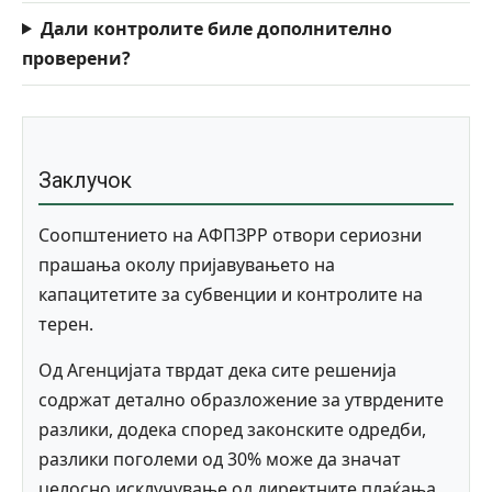
Дали контролите биле дополнително
проверени?
Заклучок
Соопштението на АФПЗРР отвори сериозни
прашања околу пријавувањето на
капацитетите за субвенции и контролите на
терен.
Од Агенцијата тврдат дека сите решенија
содржат детално образложение за утврдените
разлики, додека според законските одредби,
разлики поголеми од 30% може да значат
целосно исклучување од директните плаќања