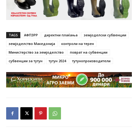
TAGS
АФПЗРР
директни плаќања
земјоделски субвенции
земјоделство Македонија
контроли на терен
Министерство за земјоделство
поврат на субвенции
субвенции за тутун
тутун 2024
тутунопроизводители