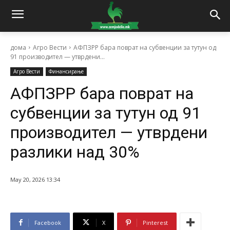
дома
Агро Вести
АФПЗРР бара поврат на субвенции за тутун од
91 производител — утврдени...
Агро Вести
Финансирање
АФПЗРР бара поврат на
субвенции за тутун од 91
производител — утврдени
разлики над 30%
May 20, 2026 13:34
Facebook
X
Pinterest