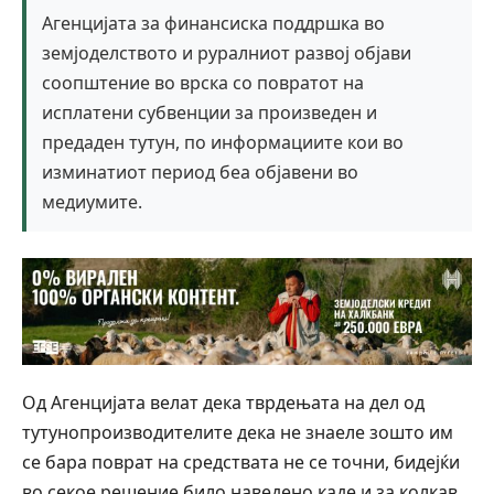
Агенцијата за финансиска поддршка во
земјоделството и руралниот развој објави
соопштение во врска со повратот на
исплатени субвенции за произведен и
предаден тутун, по информациите кои во
изминатиот период беа објавени во
медиумите.
Од Агенцијата велат дека тврдењата на дел од
тутунопроизводителите дека не знаеле зошто им
се бара поврат на средствата не се точни, бидејќи
во секое решение било наведено каде и за колкав