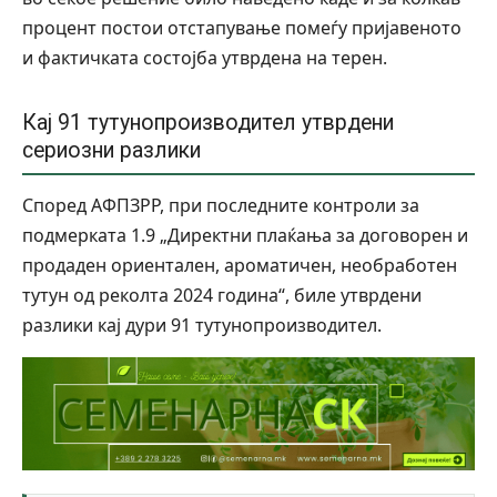
процент постои отстапување помеѓу пријавеното
и фактичката состојба утврдена на терен.
Кај 91 тутунопроизводител утврдени
сериозни разлики
Според АФПЗРР, при последните контроли за
подмерката 1.9 „Директни плаќања за договорен и
продаден ориентален, ароматичен, необработен
тутун од реколта 2024 година“, биле утврдени
разлики кај дури 91 тутунопроизводител.