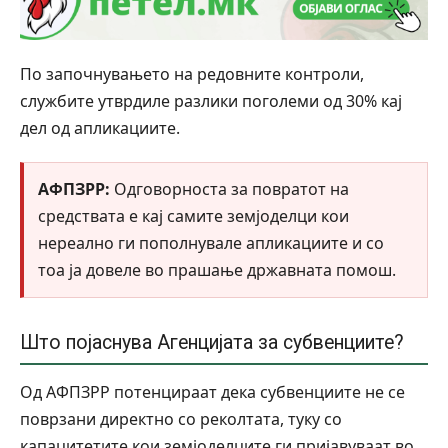
По започнувањето на редовните контроли,
службите утврдиле разлики поголеми од 30% кај
дел од апликациите.
АФПЗРР:
Одговорноста за повратот на
средствата е кај самите земјоделци кои
нереално ги пополнувале апликациите и со
тоа ја довеле во прашање државната помош.
Што појаснува Агенцијата за субвенциите?
Од АФПЗРР потенцираат дека субвенциите не се
поврзани директно со реколтата, туку со
капацитетите кои земјоделците ги пријавуваат во