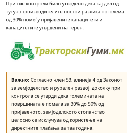
При тие контроли било утврдено дека кај дел од
тутунопроизводителите постои разлика поголема
од 30% помеѓу пријавените капацитети и
капацитетите утврдени на терен.
Важно:
Согласно член 53, алинеја 4 од Законот
за земјоделство и рурален развој, доколку при
контрола се утврди дека големината на
површината е помала за 30% до 50% од
пријавеното, земјоделското стопанство
целосно се исклучува од користење на
директните плаќања за таа година.