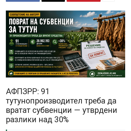
АФПЗРР: 91
тутунопроизводител треба да
вратат субвенции — утврдени
разлики над 30%