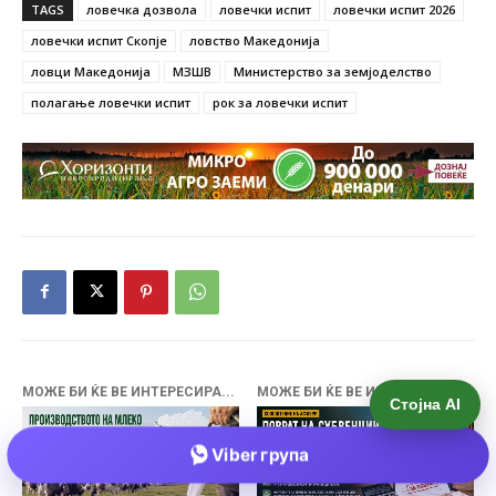
Стојна AI
Viber група