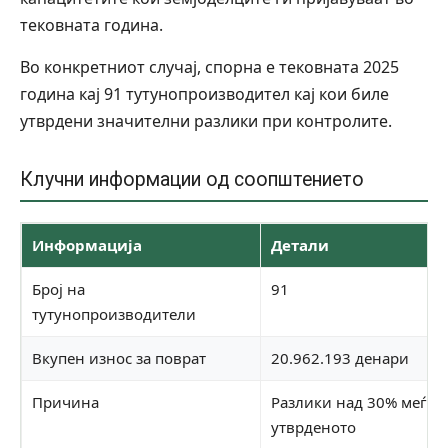
тековната година.
Во конкретниот случај, спорна е тековната 2025
година кај 91 тутунопроизводител кај кои биле
утврдени значителни разлики при контролите.
Клучни информации од соопштението
Информација
Детали
Број на
91
тутунопроизводители
Вкупен износ за поврат
20.962.193 денари
Причина
Разлики над 30% меѓу 
утврденото