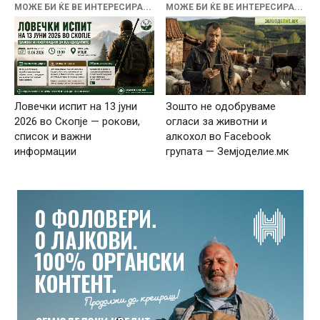
МОЖЕ БИ ЌЕ ВЕ ИНТЕРЕСИРА...
МОЖЕ БИ ЌЕ ВЕ ИНТЕРЕСИРА...
Ловечки испит на 13 јуни
Зошто не одобруваме
2026 во Скопје — рокови,
огласи за животни и
список и важни
алкохол во Facebook
информации
групата — Земјоделие.мк