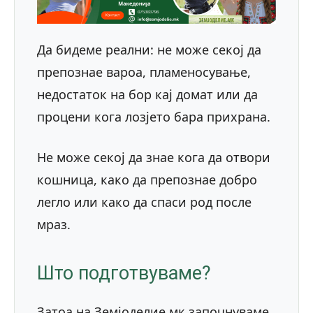
Да бидеме реални: не може секој да
препознае вароа, пламеносување,
недостаток на бор кај домат или да
процени кога лозјето бара прихрана.
Не може секој да знае кога да отвори
кошница, како да препознае добро
легло или како да спаси род после
мраз.
Што подготвуваме?
Затоа на Земјоделие.мк започнуваме