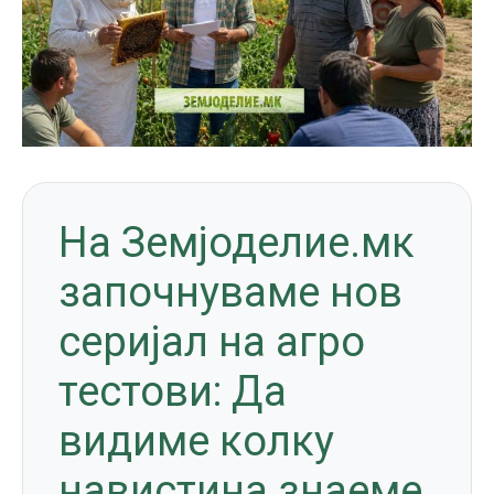
На Земјоделие.мк
започнуваме нов
серијал на агро
тестови: Да
видиме колку
навистина знаеме