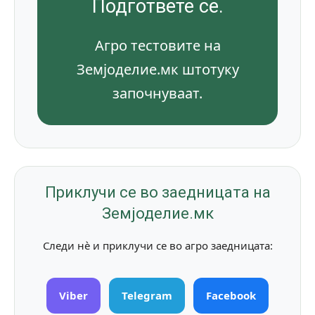
Подгответе се.
Агро тестовите на
Земјоделие.мк штотуку
започнуваат.
Приклучи се во заедницата на
Земјоделие.мк
Следи нè и приклучи се во агро заедницата:
Viber
Telegram
Facebook