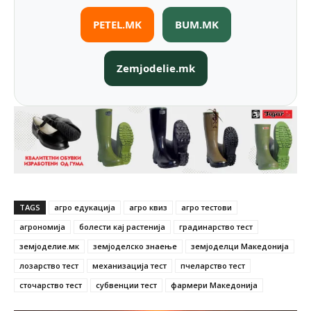
PETEL.MK
BUM.MK
Zemjodelie.mk
TAGS
агро едукација
агро квиз
агро тестови
агрономија
болести кај растенија
градинарство тест
земјоделие.мк
земјоделско знаење
земјоделци Македонија
лозарство тест
механизација тест
пчеларство тест
сточарство тест
субвенции тест
фармери Македонија