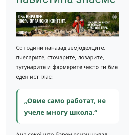
Со години наназад земјоделците,
пчеларите, сточарите, лозарите,
тутунарите и фармерите често ги бие
еден ист глас:
„Овие само работат, не
учеле многу школа.“
Ама секој што барем еднаш чувал