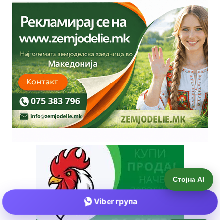
Стојна AI
Viber група