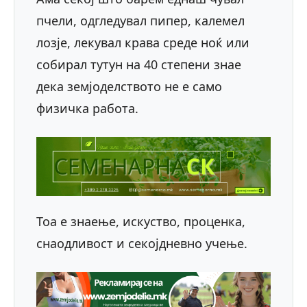
пчели, одгледувал пипер, калемел
лозје, лекувал крава среде ноќ или
собирал тутун на 40 степени знае
дека земјоделството не е само
физичка работа.
Тоа е знаење, искуство, проценка,
снаодливост и секојдневно учење.