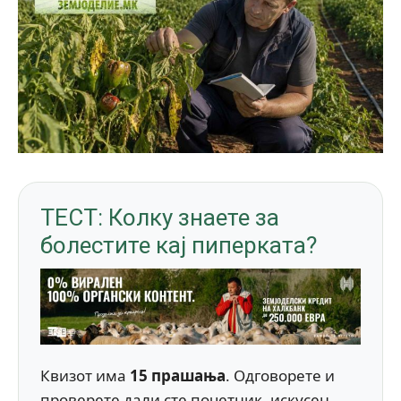
ТЕСТ: Колку знаете за
болестите кај пиперката?
Квизот има
15 прашања
. Одговорете и
проверете дали сте почетник, искусен