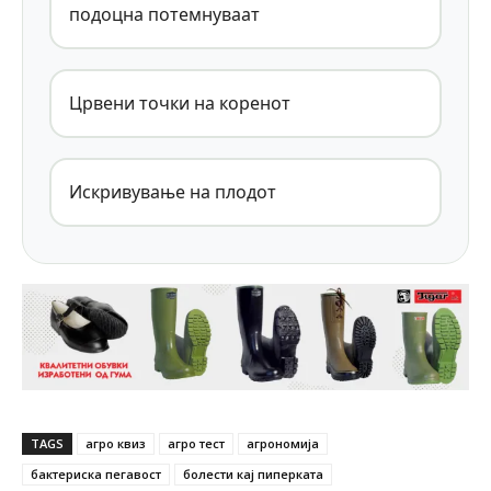
подоцна потемнуваат
Црвени точки на коренот
Искривување на плодот
TAGS
агро квиз
агро тест
агрономија
бактериска пегавост
болести кај пиперката