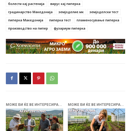
болести кај растенија
вирус кај пиперка
градинарство Македонија
земјоделие.мк
земјоделски тест
пиперка Македонија
пиперка тест
пламеносување пиперка
производство на пипер
фузариум пиперка
МОЖЕ БИ ЌЕ ВЕ ИНТЕРЕСИРА...
МОЖЕ БИ ЌЕ ВЕ ИНТЕРЕСИРА...