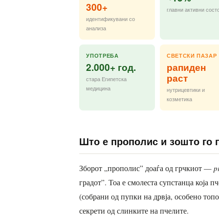
300+
главни активни состо
идентификувани со
анализа
УПОТРЕБА
СВЕТСКИ ПАЗАР
2.000+ год.
рапиден
раст
стара Египетска
медицина
нутрицевтики и
козметика
Што е прополис и зошто го 
p
Зборот „прополис” доаѓа од грчкиот —
градот”. Тоа е смолеста супстанца која п
(собрани од пупки на дрвја, особено топол
секрети од слинките на пчелите.