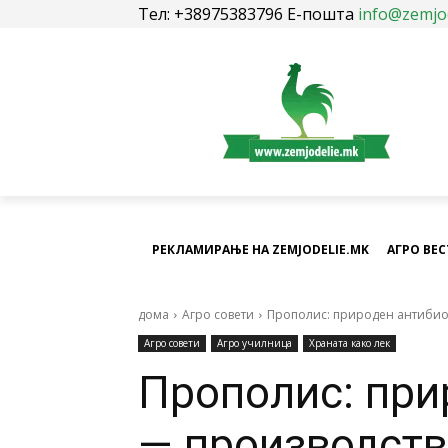
Тел: +38975383796 Е-пошта
info@zemjo
РЕКЛАМИРАЊЕ НА ZEMJODELIE.MK
АГРО ВЕ
дома
Агро совети
Прополис: природен антибиот
Агро совети
Агро училница
Храната како лек
Прополис: при
— производство