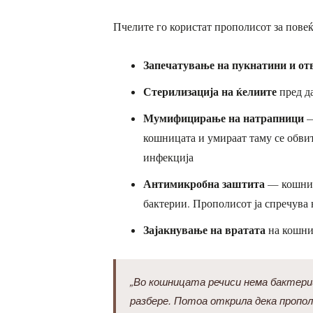
Пчелите го користат прополисот за пове
Запечатување на пукнатини и от
Стерилизација на ќелиите
пред да
Мумифицирање на натрапници
—
кошницата и умираат таму се обвит
инфекција
Антимикробна заштита
— кошница
бактерии. Прополисот ја спречува
Зајакнување на вратата
на кошни
„Во кошницата речиси нема бактери
разбере. Потоа открила дека пропол