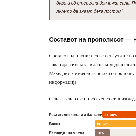
дури и од стерилни болнички сали.
луѓето да знаат дека постои.”
Составот на прополисот — 
Составот на прополисот е исклучително 
локација, сезоната, видот на медоносните
Македонија нема ист состав со прополис
информација.
Сепак, генерален просечен состав изгледа
Растителни смоли и балзами
45–55%
Восок
25–35%
Есенцијални масла
10%