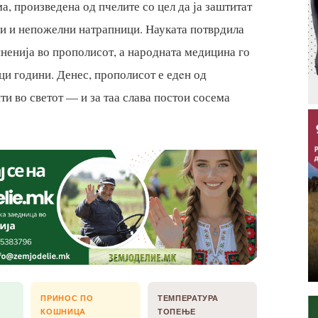
а, произведена од пчелите со цел да ја заштитат
би и непожелни натрапници. Науката потврдила
ненија во прополисот, а народната медицина го
ци години. Денес, прополисот е едeн од
и во светот — и за таа слава постои сосема
ПРИНОС ПО
ТЕМПЕРАТУРА
КОШНИЦА
ТОПЕЊЕ