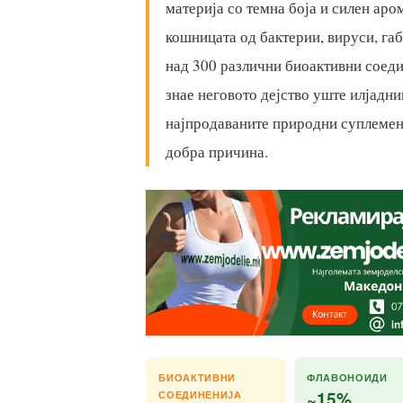
материја со темна боја и силен аром
кошницата од бактерии, вируси, га
над 300 различни биоактивни соеди
знае неговото дејство уште илјадни
најпродаваните природни суплемент
добра причина.
БИОАКТИВНИ
ФЛАВОНОИДИ
~15%
СОЕДИНЕНИЈА