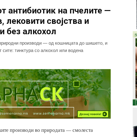
т антибиотик на пчелите —
, лековити својства и
и без алкохол
 природни производи — од кошницата до шишето, и
т сите: тинктура со алкохол или водена
ките производи во природата — смолеста