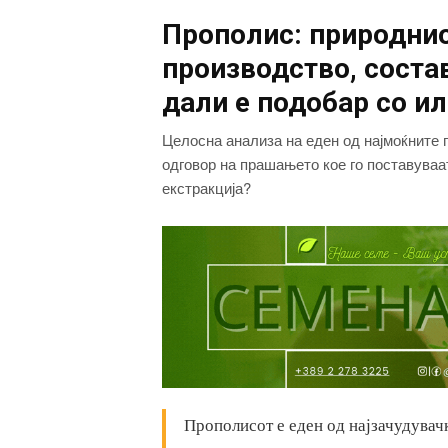
Прополис: природнио
производство, состав
дали е подобар со ил
Целосна анализа на еден од најмоќните
одговор на прашањето кое го поставуваа
екстракција?
Прополисот е еден од најзачудувач