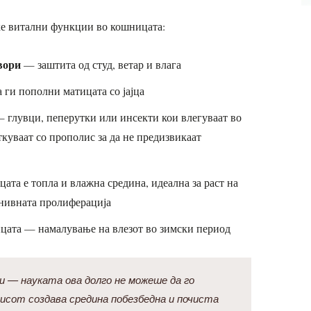
ќе витални функции во кошницата:
вори
— заштита од студ, ветар и влага
 ги пополни матицата со јајца
 глувци, пеперутки или инсекти кои влегуваат во
куваат со прополис за да не предизвикаат
та е топла и влажна средина, идеална за раст на
 нивната пролиферација
цата — намалување на влезот во зимски период
и — науката ова долго не можеше да го
исот создава средина побезбедна и почиста