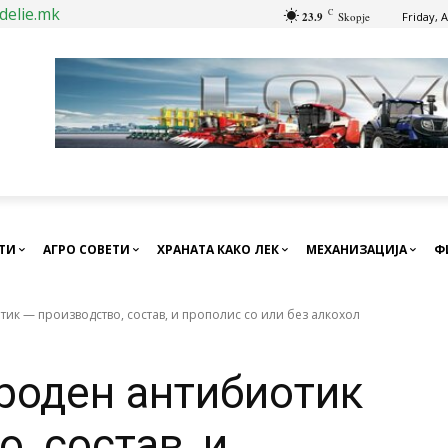
delie.mk
C
23.9
Skopje
Friday, 
СТИ
АГРО СОВЕТИ
ХРАНАТА КАКО ЛЕК
МЕХАНИЗАЦИЈА
Ф
ик — производство, состав, и прополис со или без алкохол
роден антибиотик
, состав, и