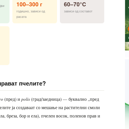
100–300 г
60–70°C
јки
годишно, зависи од
зависи од составот
расата
прават пчелите?
ro
polis
(пред) и
(град/заедница) — буквално „пред
челите ја создаваат со мешање на растителни смоли
а, бреза, бор и ела), пчелен восок, поленов прав и