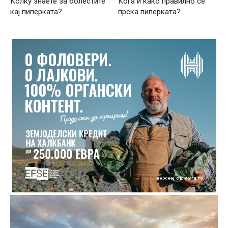
Колку знаете за болестите
Кога и како правилно се
кај пиперката?
прска пиперката?