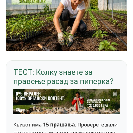
ТЕСТ: Колку знаете за
правење расад за пиперка?
Квизот има
15 прашања
. Проверете дали
сте почетник, искусен производител или