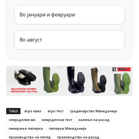
Во јануари и февруари
Во август
TAGS
агро квиз
агро тест
градинарство Македонија
земјоделие.мк
земјоделски тест
калење на расад
пикирање пиперка
пиперка Македонија
производство на пипер
производство на расад