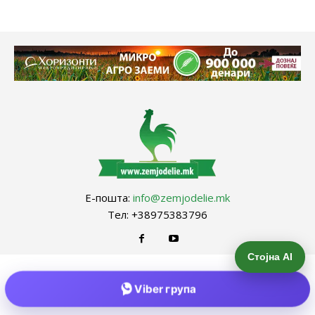
Е-пошта:
info@zemjodelie.mk
Тел: +38975383796
Стојна AI
Viber група