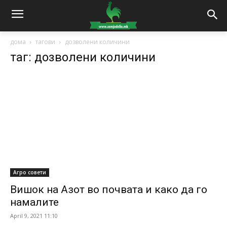
дома
тагови
дозволени количини
таг: дозволени количини
Агро совети
Вишок на Азот во почвата и како да го
намалите
April 9, 2021 11:10